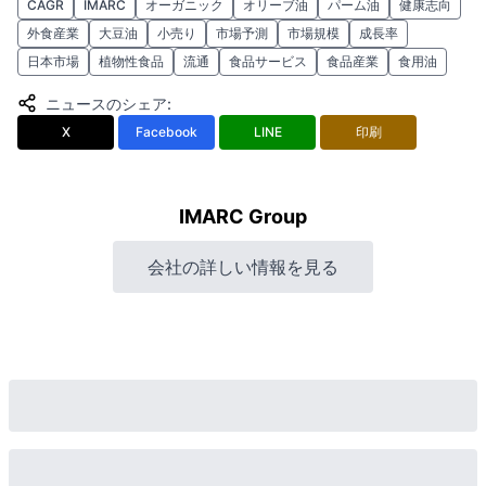
CAGR
IMARC
オーガニック
オリーブ油
パーム油
健康志向
外食産業
大豆油
小売り
市場予測
市場規模
成長率
日本市場
植物性食品
流通
食品サービス
食品産業
食用油
ニュースのシェア
:
X
Facebook
LINE
印刷
IMARC Group
会社の詳しい情報を見る