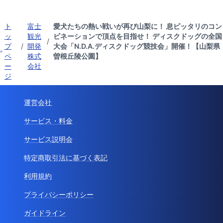
ト
富士
愛犬たちの熱い戦いが再び山梨に！ 息ピッタリのコン
ッ
観光
ビネーションで頂点を目指せ！ ディスクドッグの全国
/
プ
/
開発
大会「N.D.A.ディスクドッグ競技会」開催！【山梨県
ペ
株式
曽根丘陵公園】
ー
会社
ジ
運営会社
サービス・料金
サービス説明会
特定商取引法に基づく表記
利用規約
プライバシーポリシー
ガイドライン