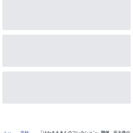
トッ
学校
「はかま＆きものコレクション」開催 近大発の