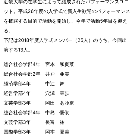
近畿大学の在学生によって結成されたパフォーマンスユニ
ット。平成26年度の入学式で新入生歓迎のパフォーマンス
を披露する目的で活動を開始し、今年で活動5年目を迎え
る。
下記は2018年度入学式メンバー（25人）のうち、今回出
演する13人。
総合社会学部4年 宮本 和夏菜
総合社会学部2年 井戸 亜美
経済学部4年 中辻 舞
経営学部4年 穴澤 茉歩
文芸学部3年 岡田 あゆ奈
総合社会学部4年 中島 優依
文芸学部3年 長富 祐
国際学部3年 岡本 夏美