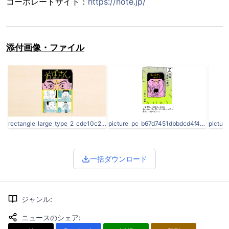
コーポレートサイト：
https://note.jp/
添付画像・ファイル
rectangle_large_type_2_cde10c20132a123eccca7ae99f9ee024.jpeg
picture_pc_b67d7451dbbdcd4f417f39a06e488936.png
一括ダウンロード
ジャンル
:
ニュースのシェア
: