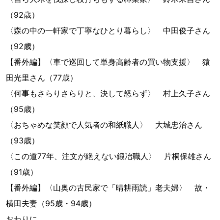
（92歳）
〈森の中の一軒家で丁寧なひとり暮らし〉 中田俊子さん
（92歳）
【番外編】〈車で巡回して単身高齢者の買い物支援〉 猿
田光里さん（77歳）
〈何事もさらりさらりと、決して怒らず〉 村上久子さん
（95歳）
〈おちゃめな笑顔で人気者の和紙職人〉 大城忠治さん
（93歳）
〈この道77年、注文が絶えない鍛冶職人〉 片桐保雄さん
（91歳）
【番外編】〈山奥の古民家で「晴耕雨読」老夫婦〉 故・
横田夫妻（95歳・94歳）
おわりに