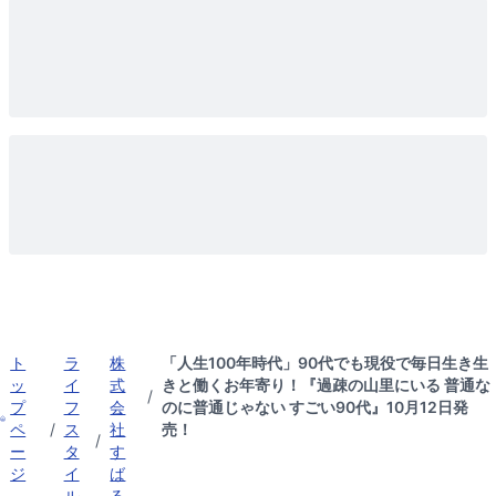
ト
ラ
株
「人生100年時代」90代でも現役で毎日生き生
ッ
イ
式
きと働くお年寄り！『過疎の山里にいる 普通な
/
プ
フ
会
のに普通じゃない すごい90代』10月12日発
ペ
/
ス
社
売！
/
ー
タ
す
ジ
イ
ば
ル
る