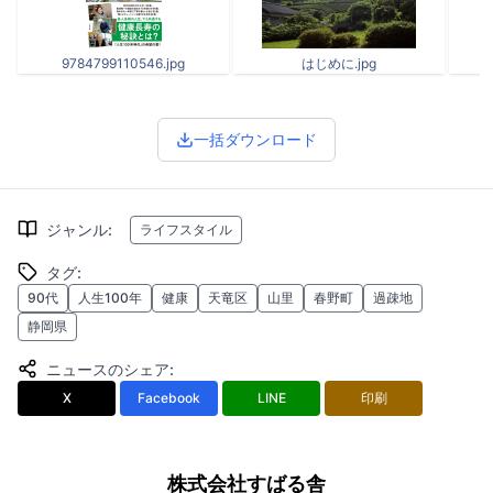
9784799110546.jpg
はじめに.jpg
一括ダウンロード
ジャンル
:
ライフスタイル
タグ
:
90代
人生100年
健康
天竜区
山里
春野町
過疎地
静岡県
ニュースのシェア
:
X
Facebook
LINE
印刷
株式会社すばる舎