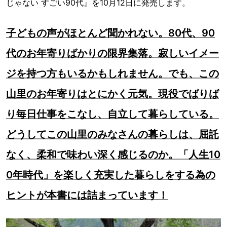
じゃない すごい90代』を10月12日に発売します。
子どもの声がほとんど聞かれない。80代、90
代のお年寄りばかりの限界集落。寂しいイメー
ジを持つ方もいるかもしれません。でも、この
山里のお年寄りはとにかく元気。現役でばりば
り毎日仕事をこなし、自立して暮らしている。
どうしてこの山里のみなさんの暮らしは、屈託
なく、柔和で味わい深く感じるのか。「人生10
0年時代」を楽しく充実した暮らしをする為の
ヒントが本書には詰まっています！