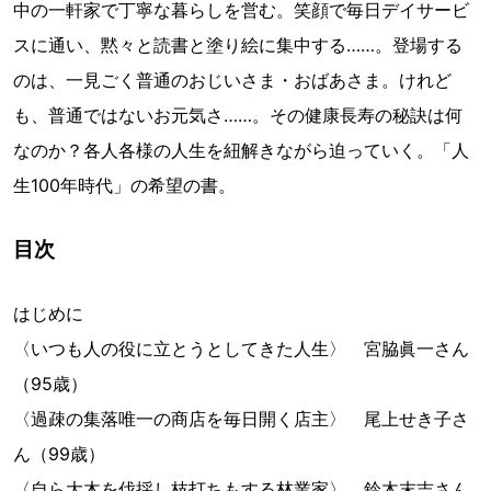
中の一軒家で丁寧な暮らしを営む。笑顔で毎日デイサービ
スに通い、黙々と読書と塗り絵に集中する……。登場する
のは、一見ごく普通のおじいさま・おばあさま。けれど
も、普通ではないお元気さ……。その健康長寿の秘訣は何
なのか？各人各様の人生を紐解きながら迫っていく。「人
生100年時代」の希望の書。
目次
はじめに
〈いつも人の役に立とうとしてきた人生〉 宮脇眞一さん
（95歳）
〈過疎の集落唯一の商店を毎日開く店主〉 尾上せき子さ
ん（99歳）
〈自ら大木を伐採し枝打ちもする林業家〉 鈴木末吉さん