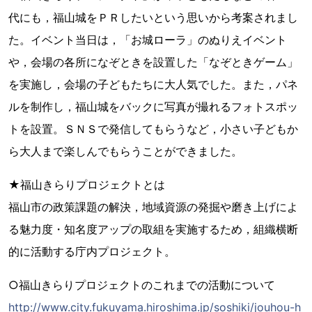
代にも，福山城をＰＲしたいという思いから考案されまし
た。イベント当日は，「お城ローラ」のぬりえイベント
や，会場の各所になぞときを設置した「なぞときゲーム」
を実施し，会場の子どもたちに大人気でした。また，パネ
ルを制作し，福山城をバックに写真が撮れるフォトスポッ
トを設置。ＳＮＳで発信してもらうなど，小さい子どもか
ら大人まで楽しんでもらうことができました。
★福山きらりプロジェクトとは
福山市の政策課題の解決，地域資源の発掘や磨き上げによ
る魅力度・知名度アップの取組を実施するため，組織横断
的に活動する庁内プロジェクト。
○福山きらりプロジェクトのこれまでの活動について
http://www.city.fukuyama.hiroshima.jp/soshiki/jouhou-h