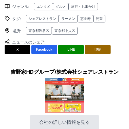
ジャンル
:
エンタメ
グルメ
旅行・お出かけ
タグ
:
シェアレストラン
ラーメン
恵比寿
開業
場所
:
東京都渋谷区
東京都中央区
ニュースのシェア
:
X
Facebook
LINE
印刷
吉野家HDグループ/株式会社シェアレストラン
会社の詳しい情報を見る