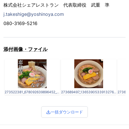
株式会社シェアレストラン 代表取締役 武重 準
j.takeshige@yoshinoya.com
080-3169-5216
添付画像・ファイル
273522381_678092639896452_6165561294801180417_n.jpg
273689497_1365390533913276_3639509367143391084_n.jpg
一括ダウンロード