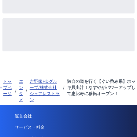
トッ
エ
吉野家HDグル
独自の道を行く【ぐい呑み系】ホッ
プペ
ン
ープ/株式会社
/
キ貝出汁！なすやがパワーアップし
/
/
ージ
タ
シェアレストラ
て恵比寿に移転オープン！
メ
ン
運営会社
サービス・料金