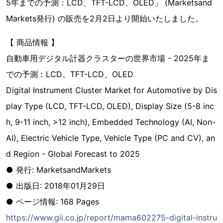
5年までの予測：LCD、TFT-LCD、OLED」 (Marketsand
Markets発行) の販売を2月2日より開始いたしました。
【 商品情報 】
自動車用デジタル計器クラスターの世界市場 - 2025年ま
での予測：LCD、TFT-LCD、OLED
Digital Instrument Cluster Market for Automotive by Dis
play Type (LCD, TFT-LCD, OLED), Display Size (5-8 inc
h, 9-11 inch, >12 inch), Embedded Technology (AI, Non-
AI), Electric Vehicle Type, Vehicle Type (PC and CV), an
d Region - Global Forecast to 2025
● 発行: MarketsandMarkets
● 出版日: 2018年01月29日
● ページ情報: 168 Pages
https://www.gii.co.jp/report/mama602275-digital-instru