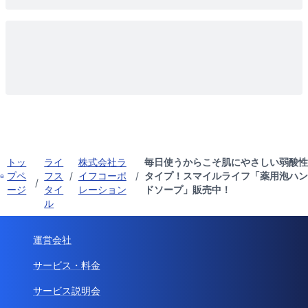
トッ
ライ
株式会社ラ
毎日使うからこそ肌にやさしい弱酸性
プペ
フス
/
イフコーポ
/
タイプ！スマイルライフ「薬用泡ハン
/
ージ
タイ
レーション
ドソープ」販売中！
ル
運営会社
サービス・料金
サービス説明会