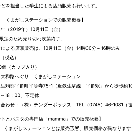
などを担当した学生による店頭販売も行います。
り くまがしステーションでの販売概要】
（2019年）10月11日（金）
め売り切れ次第終了。
売は、10月11日（金）14時30分～16時のみ
円（税込）
0個（カップ入り）
和路へぐり くまがしステーション
郡平群町平等寺75-1（近鉄生駒線「平群駅」から徒歩約1
～18：00、不定休
わせ：（株）テンダーボックス TEL（0745）46-1081（
トとパスタの専門店「mamma」での販売概要】
り くまがしステーションとは販売形態、販売価格が異なります