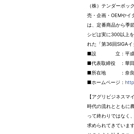
（株）テンダーボッ
売・企画・OEMやイ
は、定番商品から季
シピは実に300以上
れた「第36回SIG
■設 立：平成9年
■代表取締役 ：華
■所在地 ：奈良県
■ホームページ：
htt
【アグリビジネスマ
時代の流れとともに
って終わりではなく
求められてきていま