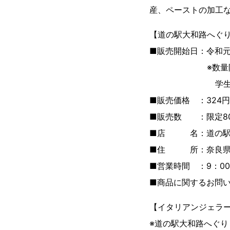
産、ペーストの加工
【道の駅大和路へぐ
■販売開始日：令和元年
※数量限定のた
学生による店頭販
■販売価格 ：324
■販売数 ：限定8
■店 名：道の駅大
■住 所：奈良県生駒
■営業時間 ：9：00
■商品に関するお問い合
【イタリアンジェラー
※道の駅大和路へぐ