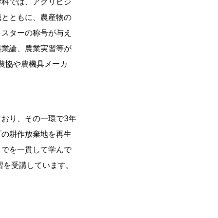
学科では、アグリビジ
識とともに、農産物の
イスターの称号が与え
起業論、農業実習等が
農協や農機具メーカ
おり、その一環で3年
町の耕作放棄地を再生
までを一貫して学んで
実習を受講しています。