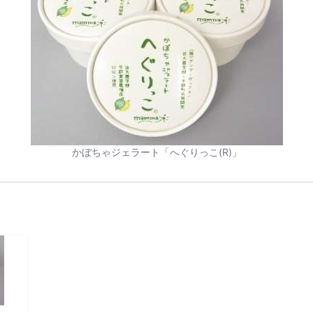
かぼちゃジェラート「へぐりっこ(R)」