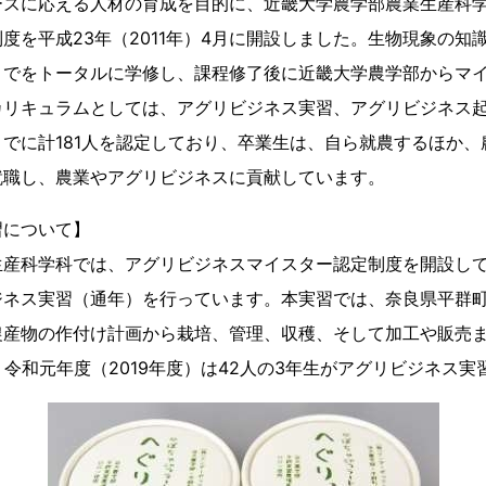
ーズに応える人材の育成を目的に、近畿大学農学部農業生産科
度を平成23年（2011年）4月に開設しました。生物現象の知
までをトータルに学修し、課程修了後に近畿大学農学部からマ
カリキュラムとしては、アグリビジネス実習、アグリビジネス
でに計181人を認定しており、卒業生は、自ら就農するほか、
就職し、農業やアグリビジネスに貢献しています。
習について】
生産科学科では、アグリビジネスマイスター認定制度を開設して
ジネス実習（通年）を行っています。本実習では、奈良県平群
農産物の作付け計画から栽培、管理、収穫、そして加工や販売
・令和元年度（2019年度）は42人の3年生がアグリビジネス