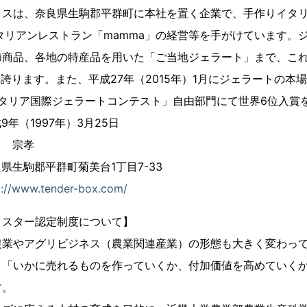
クスは、奈良県生駒郡平群町に本社を置く企業で、手作りイタ
タリアンレストラン「mamma」の経営等を手がけています。
節商品、各地の特産品を用いた「ご当地ジェラート」まで、こ
を誇ります。また、平成27年（2015年）1月にジェラートの本
Aイタリア国際ジェラートコンテスト」自由部門にて世界6位入賞
（1997年）3月25日
田 宗孝
生駒郡平群町菊美台1丁目7-33
p://www.tender-box.com/
イスター認定制度について】
農業やアグリビジネス（農業関連産業）の形態も大きく変わっ
、「いかに売れるものを作っていくか、付加価値を高めていく
す。