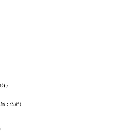
0分）
担当：佐野）
。