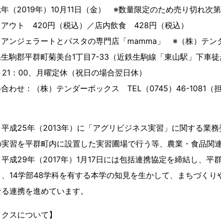
年（2019年）10月11日（金） ※数量限定のため売り切れ次
アウト 420円（税込）／店内飲食 428円（税込）
ンジェラートとパスタの専門店「mamma」 ※（株）テン
駒郡平群町菊美台1丁目7-33（近鉄生駒線「東山駅」下車徒
～21：00、月曜定休（祝日の場合翌日休）
わせ：（株）テンダーボックス TEL（0745）46-1081（
平成25年（2013年）に「アグリビジネス実習」に関する業
の実習を平群町内に設置した実習圃場で行う等、農業・食品関
平成29年（2017年）1月17日には包括連携協定を締結し、平
、14学部48学科を有する本学の知見を生かして、まちづくり
なる連携を進めています。
ックスについて】