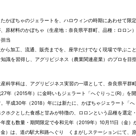
したかぼちゃのジェラートを、ハロウィンの時期にあわせて限
が、原材料のかぼちゃ（生産地：奈良県平群町、品種：ロロン
を担当
産から加工、流通、販売までを、座学だけでなく現場で学ぶこ
な知識を習得し、アグリビジネス（農業関連産業）のプロを目
生産科学科は、アグリビジネス実習の一環として、奈良県平群
27年（2015年）に金時いもジェラート「へぐりっこ(R)」を
。平成30年（2018）年には新たに、かぼちゃジェラート「へぐ
ホクホクとした食感と甘みが特徴の、ロロンという品種を選定
年度も数量・期間限定で令和元年（2019年）10月11日（金
日（金）は、道の駅大和路へぐり くまがしステーションにて、