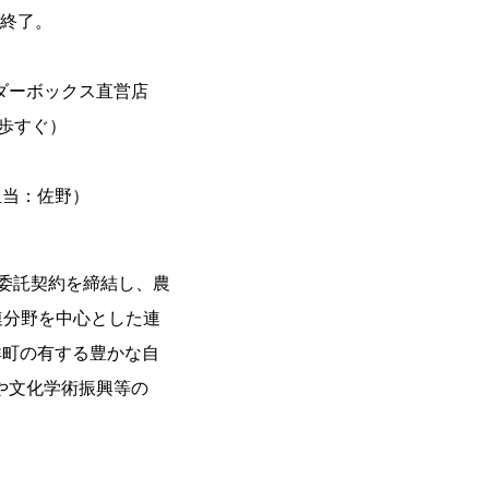
第終了。
ダーボックス直営店
歩すぐ）
担当：佐野）
務委託契約を締結し、農
連分野を中心とした連
群町の有する豊かな自
や文化学術振興等の