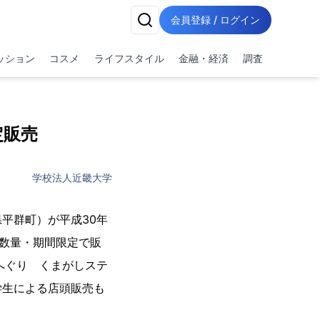
会員登録 / ログイン
ッション
コスメ
ライフスタイル
金融・経済
調査
定販売
学校法人近畿大学
平群町）が平成30年
も数量・期間限定で販
路へぐり くまがしステ
学生による店頭販売も