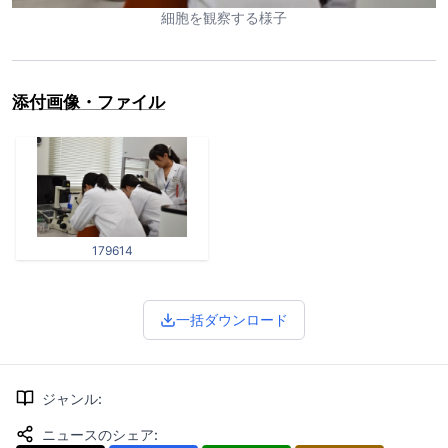
細胞を観察する様子
添付画像・ファイル
179614
一括ダウンロード
ジャンル
:
ニュースのシェア
: