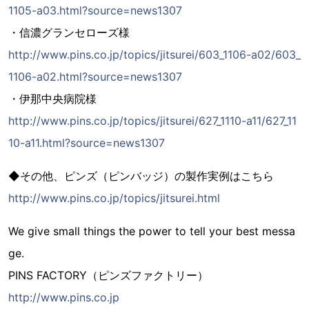
1105-a03.html?source=news1307
・信濃グランセローズ様
http://www.pins.co.jp/topics/jitsurei/603_1106-a02/603_
1106-a02.html?source=news1307
・伊那中央病院様
http://www.pins.co.jp/topics/jitsurei/627_1110-a11/627_11
10-a11.html?source=news1307
◆その他、ピンズ（ピンバッジ）の製作実例はこちら
http://www.pins.co.jp/topics/jitsurei.html
We give small things the power to tell your best messa
ge.
PINS FACTORY（ピンズファクトリー）
http://www.pins.co.jp