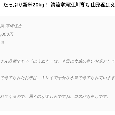
 たっぷり新米20kg！ 清流寒河江川育ち 山形産は
県 寒河江市
,000円
6％
ナル品種である「はえぬき」は、非常に食感の良いお米として
で育てられたお米は、キレイで十分な水量で育てられています
れてくるので、届くのが楽しみですね。コスパも良しです。