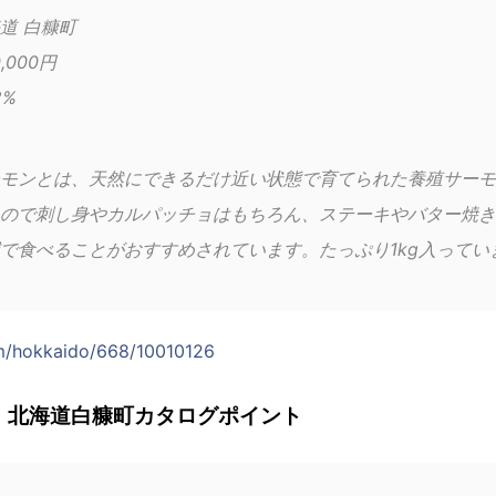
道 白糠町
,000円
2%
モンとは、天然にできるだけ近い状態で育てられた養殖サーモ
ので刺し身やカルパッチョはもちろん、ステーキやバター焼き
で食べることがおすすめされています。たっぷり1kg入ってい
om/hokkaido/668/10010126
：北海道白糠町カタログポイント