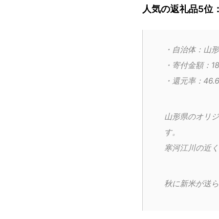
人気の返礼品5位：
・自治体：山形
・寄付金額：18
・還元率：46.
山形県のオリジ
す。
寒河江川の近く
秋に新米が送ら