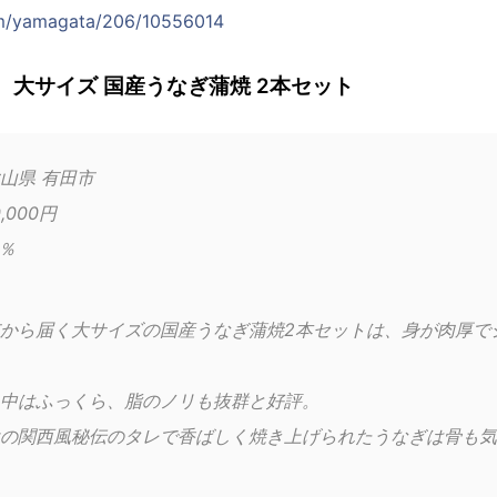
com/yamagata/206/10556014
 大サイズ 国産うなぎ蒲焼 2本セット
山県 有田市
,000円
2％
から届く大サイズの国産うなぎ蒲焼2本セットは、身が肉厚で
中はふっくら、脂のノリも抜群と好評。
の関西風秘伝のタレで香ばしく焼き上げられたうなぎは骨も気