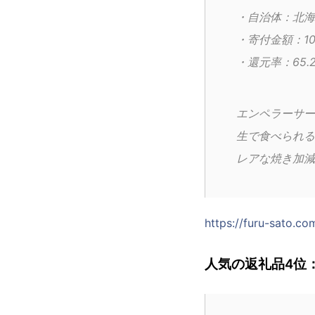
・自治体：北海
・寄付金額：10
・還元率：65.
エンペラーサー
生で食べられる
レアな焼き加減
https://furu-sato.c
人気の返礼品4位