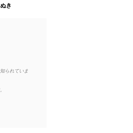
えぬき
知られていま
。