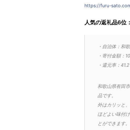
https://furu-sato.
人気の返礼品6位：
・自治体：和歌
・寄付金額：10
・還元率：41.
和歌山県有田市
品です。
外はカリッと、
ほどよい味付け
とができます。