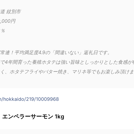
道 紋別市
,000円
6％
常連！平均満足度4.9の「間違いない」返礼日です。
で4年間育った養殖ホタテは強い旨味としっかりとした食感が
く、ホタテフライやバター焼き、マリネ等でもお楽しみ頂けま
om/hokkaido/219/10009968
エンペラーサーモン 1kg