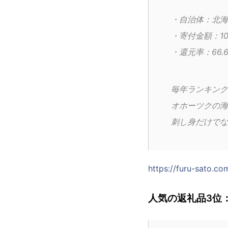
・自治体：北海
・寄付金額：10
・還元率：66.
毎年ランキング
オホーツクの海
刺し身だけでな
https://furu-sato.c
人気の返礼品3位：