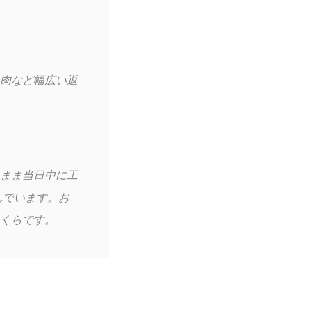
肉など幅広い返
まま当日中に工
んでいます。お
くらです。