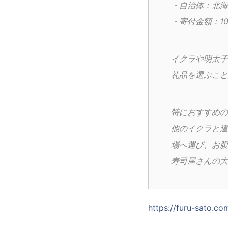
・自治体：北海
・寄付金額：10
イクラや明太子
礼品を選ぶこと
特におすすめの
他のイクラと違
場へ運び、お腹
寿司屋さんの大
https://furu-sato.c