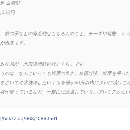
道 白糠町
,000円
、数の子などの海産物はもちろんのこと、チーズや焼酎、シカ
が出来ます。
返礼品が「北海道海鮮紀行いくら」です。
うのは、なんといっても鮮度の良さ。水揚げ後、鮮度を保った
をさいて冷水洗浄したいくらを僅か30分以内にタレに漬けこ
将が使っているなど、一般には流通していないプレミアムない
om/hokkaido/668/10893561