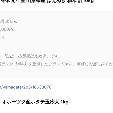
令和元年産 山形県産 はえぬき 精米 計10kg
県 新庄市
,000円
8％
、1位は「山形産はえぬき」です。
高ランク【特A】を受賞したブランド米を、気軽にお楽しみく
com/yamagata/205/10633070
オホーツク産ホタテ玉冷大 1kg