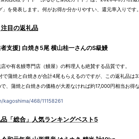
ング」を発表します。何がお得か分かりやすい、還元率入りです
！注目の返礼品
者支援] 白焼き5尾 横山桂一さんのS級鰻
載店や有名鰻専門店（鰻屋）の料理人も絶賛する品質です。
寄付で蒲焼と白焼きが合計4尾もらえるのですが、この返礼品は33
で、蒲焼と白焼きの価格が大差なければ約17,000円相当お得
om/kagoshima/468/11158261
礼品「総合」人気ランキングベスト5