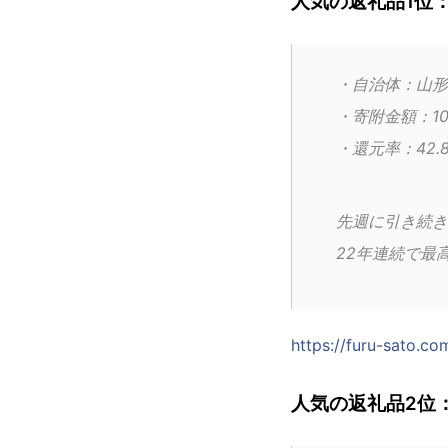
人気の返礼品1位：
・自治体：山形
・寄附金額：10
・還元率：42.
先週に引き続き
22年連続で最
https://furu-sato.
人気の返礼品2位：