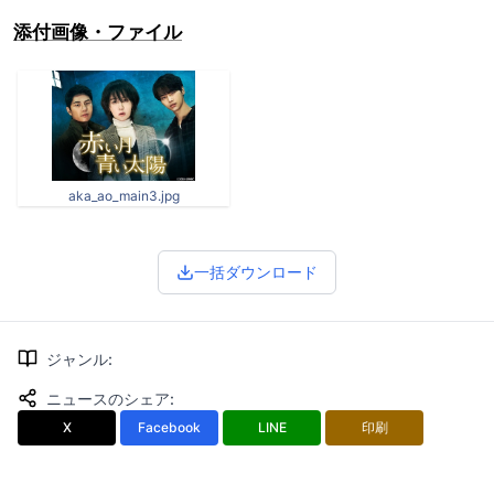
添付画像・ファイル
aka_ao_main3.jpg
一括ダウンロード
ジャンル
:
ニュースのシェア
:
X
Facebook
LINE
印刷