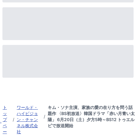
ト
ワールド・
キム・ソナ主演、家族の愛の在り方を問う話
ッ
ハイビジョ
題作 〈BS初放送〉韓国ドラマ「赤い月青い太
/
プ
/
ン・チャン
陽」 6月20日（土）夕方5時～BS12 トゥエル
ペ
ネル株式会
ビで放送開始
ー
社