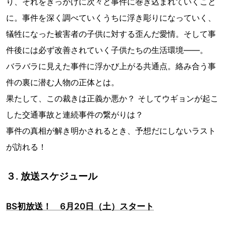
り、それをきっかけに次々と事件に巻き込まれていくこと
に。事件を深く調べていくうちに浮き彫りになっていく、
犠牲になった被害者の子供に対する歪んだ愛情。そして事
件後には必ず改善されていく子供たちの生活環境――。
バラバラに見えた事件に浮かび上がる共通点。絡み合う事
件の裏に潜む人物の正体とは。
果たして、この裁きは正義か悪か？ そしてウギョンが起こ
した交通事故と連続事件の繋がりは？
事件の真相が解き明かされるとき、予想だにしないラスト
が訪れる！
３. 放送スケジュール
BS初放送！ 6月20日（土）スタート