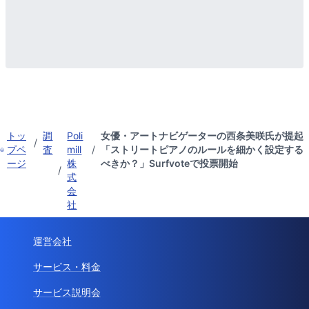
トッ
調
Poli
女優・アートナビゲーターの西条美咲氏が提起
/
プペ
査
mill
/
「ストリートピアノのルールを細かく設定する
ージ
株
べきか？」Surfvoteで投票開始
/
式
会
社
運営会社
サービス・料金
サービス説明会