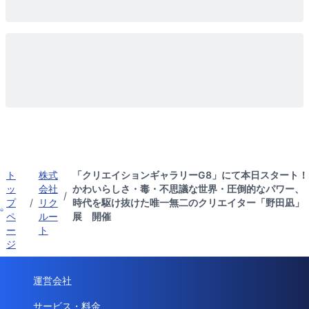
ト
株式
「クリエイションギャラリーG8」にて本日スタート！
ッ
会社
かわいらしさ・毒・不思議な世界・圧倒的なパワー、
/
プ
/
リク
時代を駆け抜けた唯一無二のクリエイター「野田凪」
ペ
ルー
展 開催
ー
ト
ジ
運営会社
サービス・料金