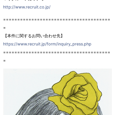
http://www.recruit.co.jp/
======================================
=
【本件に関するお問い合わせ先】
https://www.recruit.jp/form/inquiry_press.php
======================================
=