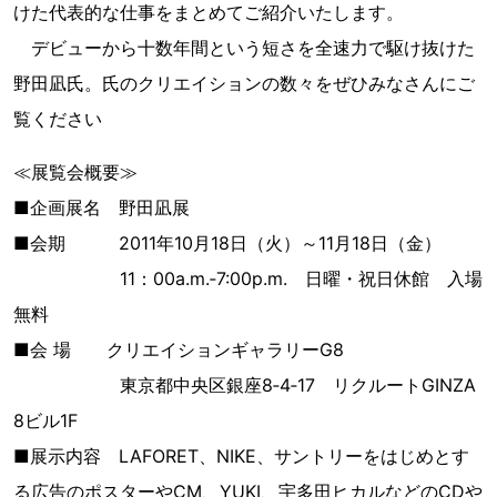
けた代表的な仕事をまとめてご紹介いたします。
デビューから十数年間という短さを全速力で駆け抜けた
野田凪氏。氏のクリエイションの数々をぜひみなさんにご
覧ください
≪展覧会概要≫
■企画展名 野田凪展
■会期 2011年10月18日（火）～11月18日（金）
11：00a.m.‐7:00p.m. 日曜・祝日休館 入場
無料
■会 場 クリエイションギャラリーG8
東京都中央区銀座8‐4‐17 リクルートGINZA
8ビル1F
■展示内容 LAFORET、NIKE、サントリーをはじめとす
る広告のポスターやCM、YUKI、宇多田ヒカルなどのCDや