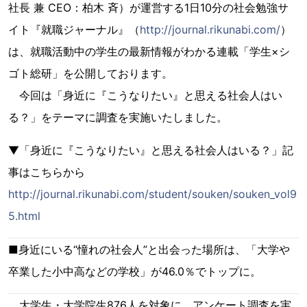
社長 兼 CEO：柏木 斉）が運営する1日10分の社会勉強サ
イト『就職ジャーナル』（
http://journal.rikunabi.com/
）
は、就職活動中の学生の最新情報がわかる連載「学生×シ
ゴト総研」を公開しております。
今回は「身近に『こうなりたい』と思える社会人はい
る？」をテーマに調査を実施いたしました。
▼「身近に『こうなりたい』と思える社会人はいる？」記
事はこちらから
http://journal.rikunabi.com/student/souken/souken_vol9
5.html
■身近にいる“憧れの社会人”と出会った場所は、「大学や
卒業した小中高などの学校」が46.0％でトップに。
大学生・大学院生876人を対象に、アンケート調査を実