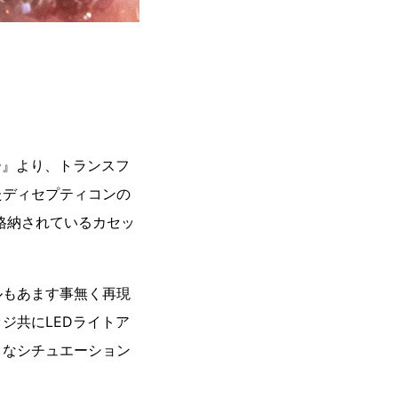
ー』より、トランスフ
たディセプティコンの
格納されているカセッ
ルもあます事無く再現
ジ共にLEDライトア
うなシチュエーション