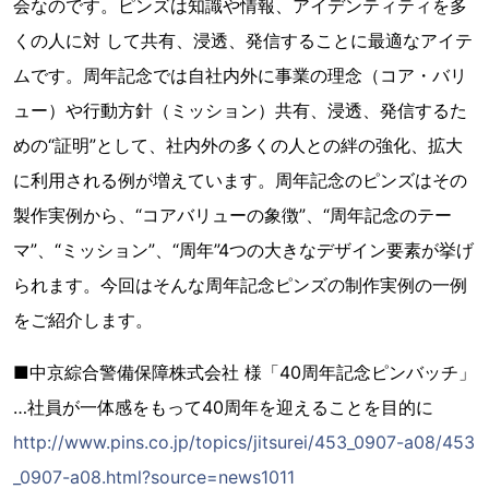
会なのです。ピンズは知識や情報、アイデンティティを多
くの人に対 して共有、浸透、発信することに最適なアイテ
ムです。周年記念では自社内外に事業の理念（コア・バリ
ュー）や行動方針（ミッション）共有、浸透、発信するた
めの“証明”として、社内外の多くの人との絆の強化、拡大
に利用される例が増えています。周年記念のピンズはその
製作実例から、“コアバリューの象徴”、“周年記念のテー
マ”、“ミッション”、“周年”4つの大きなデザイン要素が挙げ
られます。今回はそんな周年記念ピンズの制作実例の一例
をご紹介します。
■中京綜合警備保障株式会社 様「40周年記念ピンバッチ」
…社員が一体感をもって40周年を迎えることを目的に
http://www.pins.co.jp/topics/jitsurei/453_0907-a08/453
_0907-a08.html?source=news1011