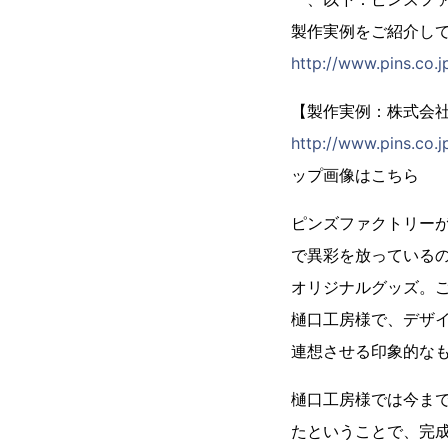
製作実例をご紹介し
http://www.pins.co.j
【製作実例：株式会
http://www.pins.co.
ップ画像はこちら
ピンズファクトリー
で異彩を放っている
オリジナルグッズ。
樋口工房様で、デザ
連想させる印象的な
樋口工房様では今ま
たということで、完