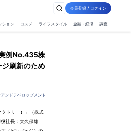
会員登録 / ログイン
ッション
コスメ
ライフスタイル
金融・経済
調査
例No.435株
ージ刷新のため
ンアンドデベロップメント
ファクトリー）」（株式
締役社長：大久保雄
ンズ（ピンバッジ）の