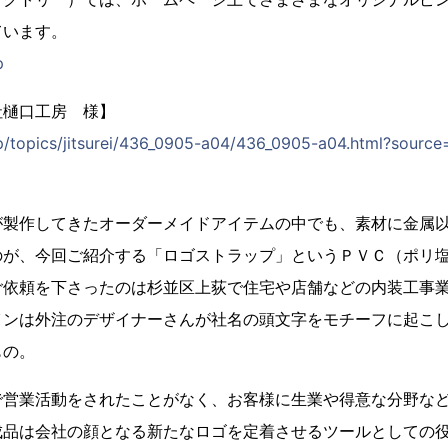
ています。
p
社樋口工房 様】
jp/topics/jitsurei/436_0905-a04/436_0905-a04.html?sour
が製作してきたオーダーメイドアイテムの中でも、素材に金属
のが、今回ご紹介する「ロゴストラップ」というＰＶＣ（ポリ
ご依頼を下さったのは杉並区上荻で住宅や店舗などの内装工事
インは外注のデザイナーさんが社名の頭文字をモチーフに起こ
もの。
で営業活動をされたことがなく、お客様に生業や得意な分野な
成品は会社の顔となる新たなロゴを定着させるツールとしての