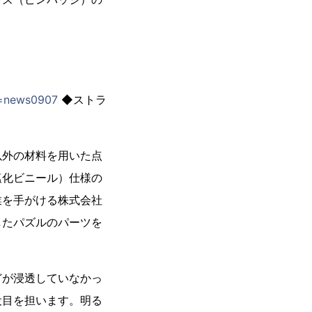
ce=news0907
◆ストラ
以外の材料を用いた点
塩化ビニール）仕様の
業を手がける株式会社
したパズルのパーツを
どが浸透していなかっ
役目を担います。明る