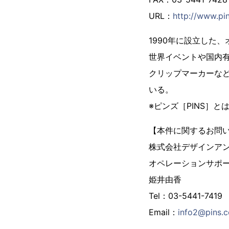
URL：
http://www.pin
1990年に設立した
世界イベントや国内
クリップマーカーな
いる。
※ピンズ［PINS］
【本件に関するお問
株式会社デザインア
オペレーションサポ
姫井由香
Tel：03-5441-7419
Email：
info2@pins.c