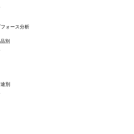
ン
ブフォース分析
製品別
ン
用途別
ン