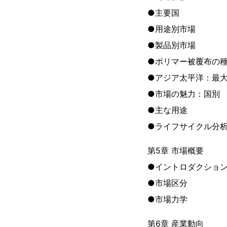
●主要国
●用途別市場
●製品別市場
●ポリマー被覆布の
●アジア太平洋：最
●市場の魅力：国別
●主な用途
●ライフサイクル分
第5章 市場概要
●イントロダクショ
●市場区分
●市場力学
第6章 産業動向