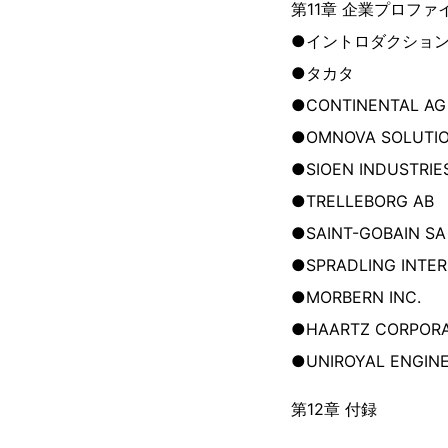
第11章 企業プロファ
●イントロダクショ
●タカタ
●CONTINENTAL AG
●OMNOVA SOLUTIO
●SIOEN INDUSTRIE
●TRELLEBORG AB
●SAINT-GOBAIN SA
●SPRADLING INTER
●MORBERN INC.
●HAARTZ CORPORA
●UNIROYAL ENGIN
第12章 付録