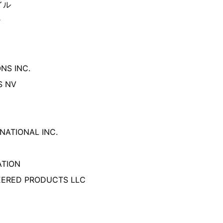
イル
ン
NS INC.
S NV
NATIONAL INC.
TION
EERED PRODUCTS LLC