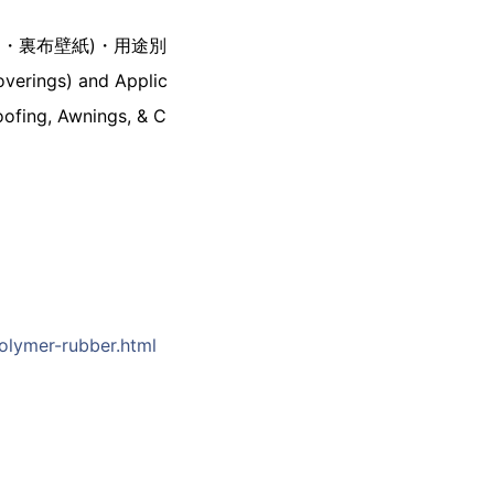
ム・裏布壁紙)・用途別
overings) and Applic
Roofing, Awnings, & C
olymer-rubber.html