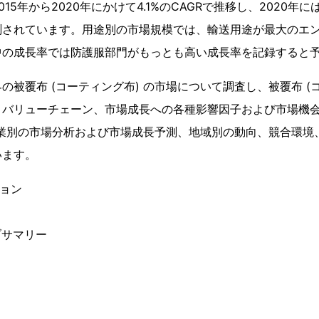
5年から2020年にかけて4.1%のCAGRで推移し、2020年には
測されています。用途別の市場規模では、輸送用途が最大のエ
中の成長率では防護服部門がもっとも高い成長率を記録すると
の被覆布 (コーティング布) の市場について調査し、被覆布 (コ
とバリューチェーン、市場成長への各種影響因子および市場機
産業別の市場分析および市場成長予測、地域別の動向、競合環境
います。
ション
ブサマリー