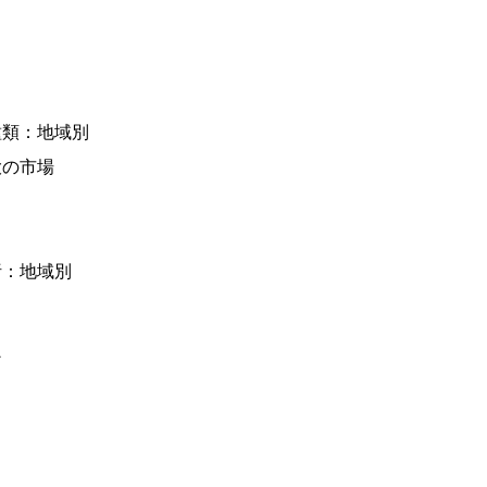
種類：地域別
大の市場
析：地域別
ン