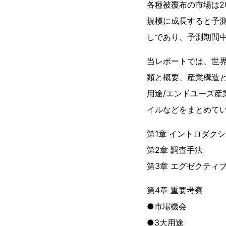
各種被覆布の市場は201
規模に成長すると予
しであり、予測期間
当レポートでは、世界
類と概要、産業構造
用途/エンドユーズ
イルなどをまとめて
第1章 イントロダク
第2章 調査手法
第3章 エグゼクティ
第4章 重要考察
●市場機会
●3大用途