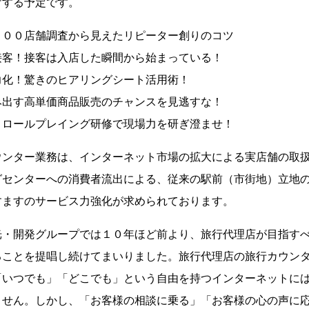
けする予定です。
１００店舗調査から見えたリピーター創りのコツ
接客！接客は入店した瞬間から始まっている！
力化！驚きのヒアリングシート活用術！
み出す高単価商品販売のチャンスを見逃すな！
！ロールプレイング研修で現場力を研ぎ澄ませ！
ウンター業務は、インターネット市場の拡大による実店舗の取
グセンターへの消費者流出による、従来の駅前（市街地）立地
すますのサービス力強化が求められております。
光・開発グループでは１０年ほど前より、旅行代理店が目指す
ることを提唱し続けてまいりました。旅行代理店の旅行カウン
「いつでも」「どこでも」という自由を持つインターネットに
ません。しかし、「お客様の相談に乗る」「お客様の心の声に