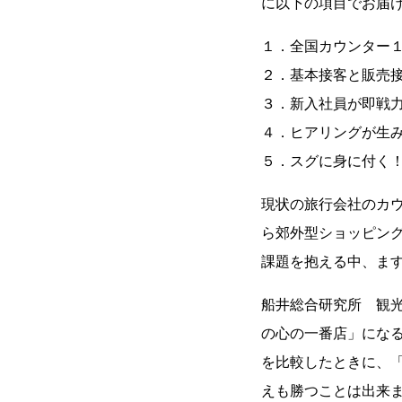
に以下の項目でお届
１．全国カウンター
２．基本接客と販売
３．新入社員が即戦
４．ヒアリングが生
５．スグに身に付く
現状の旅行会社のカ
ら郊外型ショッピン
課題を抱える中、ま
船井総合研究所 観
の心の一番店」にな
を比較したときに、
えも勝つことは出来