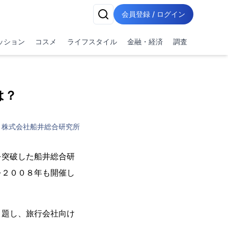
会員登録 / ログイン
ッション
コスメ
ライフスタイル
金融・経済
調査
は？
株式会社船井総合研究所
を突破した船井総合研
を２００８年も開催し
と題し、旅行会社向け