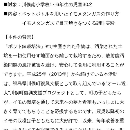
■対象：川俣南小学校1～6年生の児童30名
■内容：ペットボトルを用いたイモメタンガスの作り方
イモメタンガスで目玉焼きをつくる調理実験
【本件の背景】
「ポット鉢栽培法」※で生産された作物は、汚染された土
壌を一切使用せず地面から離して栽培するため、放射能汚
染問題の風評被害を避け、安心して食用に利用することが
できます。平成25年（2013年）から続けている本活動
は、福島県川俣町復興支援として取り組んでいる“オール近
大”川俣町復興支援プロジェクトとして、町の子どもたち
が、イモの栽培を通して未来への夢と希望もいっしょに大
きく育ててもらうことを応援するものです。震災以降初の
イモの収穫は子どもたちに大好評で、以来、毎年改善を重
ね、大きなイモが収穫できるようになりました。また、町