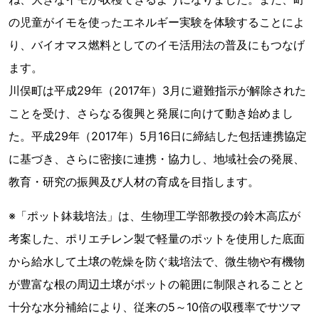
の児童がイモを使ったエネルギー実験を体験することによ
り、バイオマス燃料としてのイモ活用法の普及にもつなげ
ます。
川俣町は平成29年（2017年）3月に避難指示が解除された
ことを受け、さらなる復興と発展に向けて動き始めまし
た。平成29年（2017年）5月16日に締結した包括連携協定
に基づき、さらに密接に連携・協力し、地域社会の発展、
教育・研究の振興及び人材の育成を目指します。
※「ポット鉢栽培法」は、生物理工学部教授の鈴木高広が
考案した、ポリエチレン製で軽量のポットを使用した底面
から給水して土壌の乾燥を防ぐ栽培法で、微生物や有機物
が豊富な根の周辺土壌がポットの範囲に制限されることと
十分な水分補給により、従来の5～10倍の収穫率でサツマ