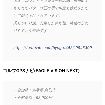
国産ゴルフアイアン製造発祥の地、市川町で
作られたパターは匠の手で何度も軟鉄をたた
いて鍛え上げられています。
柔らかい打感、安定した操作性、情報の伝わ
りやすさが特徴です。
https://furu-sato.com/hyogo/442/10945309
ゴルフGPSナビ(EAGLE VISION NEXT)
・自治体：鳥取県 鳥取市
・寄附金額：98,000円