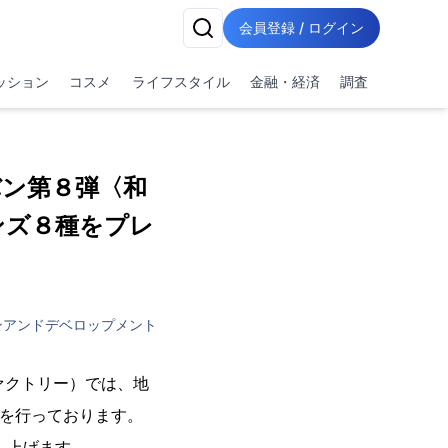
会員登録 / ログイン
ッション
コスメ
ライフスタイル
金融・経済
調査
バン第８弾〈和
ンズ８種をプレ
ンアンドデベロップメント
ファクトリー）では、地
スを行っております。
し上げます。