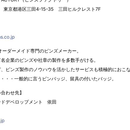
3 東京都港区三田4-15-35 三田ヒルクレスト7F
s.co.jp
、オーダーメイド専門のピンズメーカー。
有名企業のピンズや社章の製作を多数手がける。
ど、ピンズ製作のノウハウを活かしたサービスも積極的におこ
とは・・・一般的に言うピンバッジ、留具の付いたバッジ。
い合わせ先】
ンドデベロップメント 依田
.jp