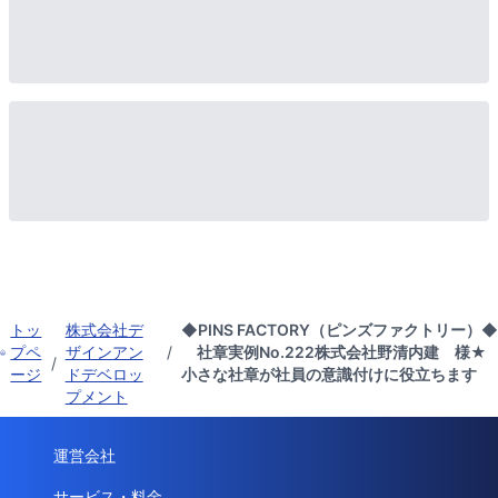
トッ
株式会社デ
◆PINS FACTORY（ピンズファクトリー）◆
プペ
ザインアン
/
社章実例No.222株式会社野清内建 様★
/
ージ
ドデベロッ
小さな社章が社員の意識付けに役立ちます
プメント
運営会社
サービス・料金