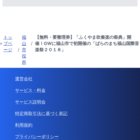
トッ
福
【無料・要整理券】「ふくやま吹奏楽の祭典」開
プペ
山
/
催！GWに福山市で初開催の「ばらのまち福山国際音
ージ
/
市
楽祭２０１８」
役
所
運営会社
サービス・料金
サービス説明会
特定商取引法に基づく表記
利用規約
プライバシーポリシー