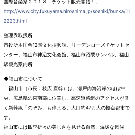
国際音楽祭２０１８ チケット販売開始！」
http://www.city.fukuyama.hiroshima.jp/soshiki/bunka/11
2223.html
整理券取扱所
市役所本庁舎12階文化振興課、リーデンローズチケットセ
ンター、福山市神辺文化会館、福山市沼隈サンパル、福山
駅観光案内所
◆福山市について
福山市（市長：枝広 直幹）は、瀬戸内海沿岸のほぼ中
央、広島県の東南部に位置し、高速道路網のアクセスが良
く新幹線「のぞみ」も停まる、人口約47万人の拠点都市で
す。
福山市には四季折々の美しさを見せる自然、温暖な気候、