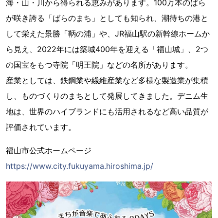
海・山・川から得られる恵みがあります。100万本のばら
が咲き誇る「ばらのまち」としても知られ、潮待ちの港と
して栄えた景勝「鞆の浦」や、JR福山駅の新幹線ホームか
ら見え、2022年には築城400年を迎える「福山城」、2つ
の国宝をもつ寺院「明王院」などの名所があります。
産業としては、鉄鋼業や繊維産業など多様な製造業が集積
し、ものづくりのまちとして発展してきました。デニム生
地は、世界のハイブランドにも活用されるなど高い品質が
評価されています。
福山市公式ホームページ
https://www.city.fukuyama.hiroshima.jp/