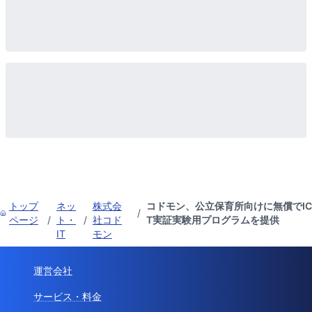
トップ
ネッ
株式会
コドモン、公立保育所向けに無償でIC
/
ページ
/
ト・
/
社コド
T実証実験用プログラムを提供
IT
モン
運営会社
サービス・料金