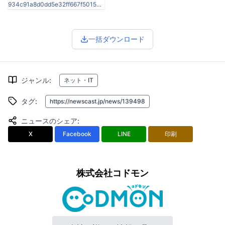
934c91a8d0dd5e32ff667f5015a42827.jpg
一括ダウンロード
ジャンル
:
ネット・IT
タグ
:
https://newscast.jp/news/139498
ニュースのシェア
:
X
Facebook
LINE
印刷
株式会社コドモン