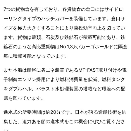
7つの貨物倉を有しており、各貨物倉の倉口にはサイドロ
ーリングタイプのハッチカバーを装備しています。倉口サ
イズを極力大きくすることにより荷役効率向上を図ってい
ます。貨物は穀類、石炭及び鉄鉱石が積載可能であり、鉄
鉱石のような高比重貨物はNo.1,3,5,7カーゴホールドに隔倉
毎に積載可能となっています。
また本船は船尾に省エネ装置であるMT-FAST取り付けや電
子制御エンジン採用により燃料消費量を低減、燃料タンク
をダブルハル、バラスト水処理装置の搭載など環境への配
慮を図っています。
進水式の所要時間は約20分です。日本が誇る造船技術を結
集した、迫力ある船の進水式をこの機会にぜひご覧くださ
い。