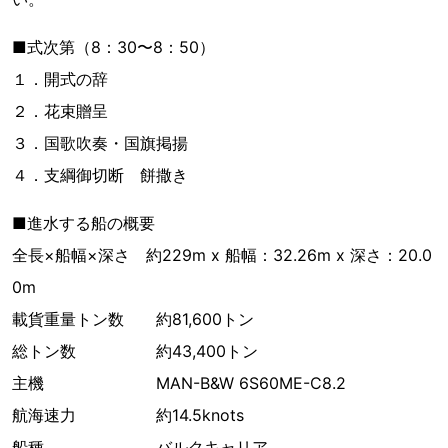
■式次第（8：30〜8：50）
１．開式の辞
２．花束贈呈
３．国歌吹奏・国旗掲揚
４．支綱御切断 餅撒き
■進水する船の概要
全長×船幅×深さ 約229m x 船幅：32.26m x 深さ：20.0
0m
載貨重量トン数 約81,600トン
総トン数 約43,400トン
主機 MAN-B&W 6S60ME-C8.2
航海速力 約14.5knots
船種 バルクキャリア