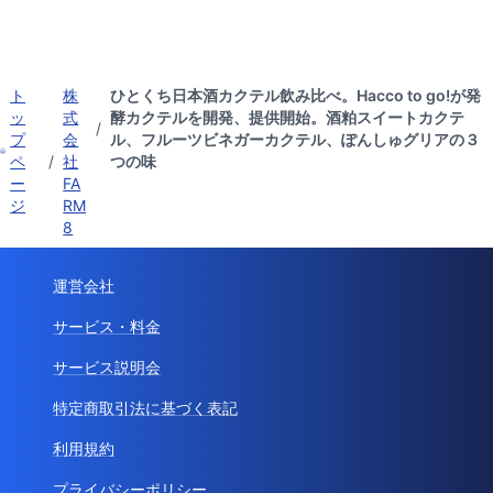
ト
株
ひとくち日本酒カクテル飲み比べ。Hacco to go!が発
ッ
式
酵カクテルを開発、提供開始。酒粕スイートカクテ
/
プ
会
ル、フルーツビネガーカクテル、ぽんしゅグリアの３
ペ
/
社
つの味
ー
FA
ジ
RM
8
運営会社
サービス・料金
サービス説明会
特定商取引法に基づく表記
利用規約
プライバシーポリシー