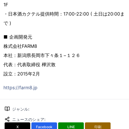
1F
・日本酒カクテル提供時間：17:00-22:00 ( 土日は20:00ま
で )
■ 企画開発元
株式会社FARM8
本社：新潟県長岡市下々条１−１２６
代表：代表取締役 樺沢敦
設立：2015年2月
https://farm8.jp
ジャンル
:
ニュースのシェア
:
X
Facebook
LINE
印刷