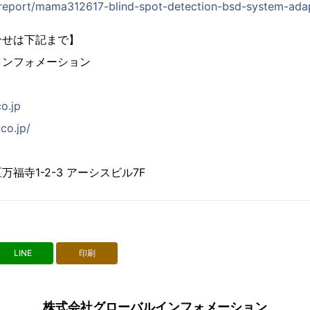
p/report/mama312617-blind-spot-detection-bsd-system-adap
合せは下記まで】
インフォメーション
co.jp
co.jp/
福寺1-2-3 アーシスビル7F
LINE
印刷
株式会社グローバルインフォメーション