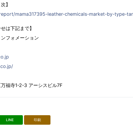
目次】
p/report/mama317395-leather-chemicals-market-by-type-ta
合せは下記まで】
インフォメーション
co.jp
co.jp/
福寺1-2-3 アーシスビル7F
LINE
印刷