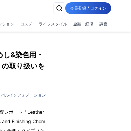
会員登録 / ログイン
ッション
コスメ
ライフスタイル
金融・経済
調査
めし&染色用・
トの取り扱いを
ーバルインフォメーション
レポート「Leather
 and Finishing Chem
場の動向分析・予測：タイプ（な