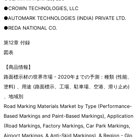
●CROWN TECHNOLOGIES, LLC
●AUTOMARK TECHNOLOGIES (INDIA) PRIVATE LTD.
●REDA NATIONAL CO.
第12章 付録
図表
【商品情報】
路面標示材の世界市場 - 2020年までの予測：種類 (性能、
塗料) 、用途 (路面標示、工場、駐車場、空港、滑り止め)
、地域別
Road Marking Materials Market by Type (Performance-
Based Markings and Paint-Based Markings), Application
(Road Markings, Factory Markings, Car Park Markings,
Airport Markings, & Anti-Skid Markings), & Region - Glo