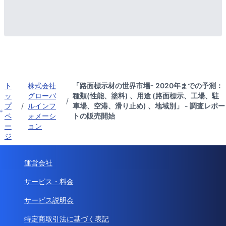
ト
株式会社
「路面標示材の世界市場- 2020年までの予測：
ッ
グローバ
種類(性能、塗料) 、用途 (路面標示、工場、駐
/
プ
/
ルインフ
車場、空港、滑り止め) 、地域別」 - 調査レポー
ペ
ォメーシ
トの販売開始
ー
ョン
ジ
運営会社
サービス・料金
サービス説明会
特定商取引法に基づく表記