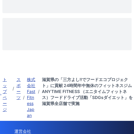
ト
ス
株式
滋賀県の「三方よし!!でフードエコプロジェク
ッ
ポ
会社
ト」に貢献 24時間年中無休のフィットネスジム
/
プ
ー
Fast
/
ANYTIME FITNESS （エニタイムフィットネ
ペ
ツ
/
Fitn
ス）フードドライブ活動「SDGsダイエット」を
ー
ess
滋賀県全店舗で実施
ジ
Jap
an
運営会社