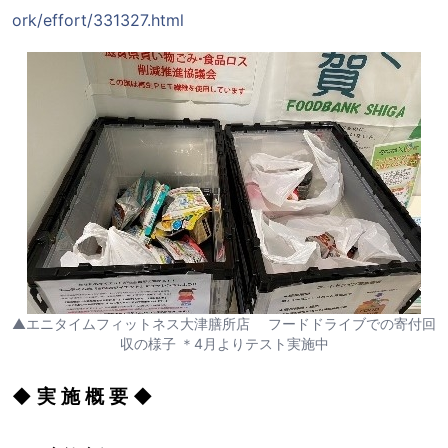
ork/effort/331327.html
▲エニタイムフィットネス大津膳所店 フードドライブでの寄付回
収の様子 ＊4月よりテスト実施中
◆ 実 施 概 要 ◆