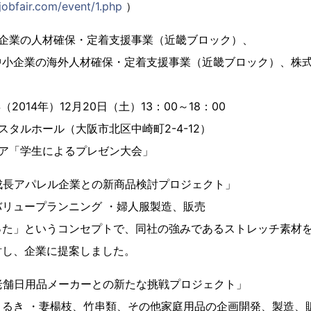
jobfair.com/event/1.php
）
小企業の人材確保・定着支援事業（近畿ブロック）、
外人材確保・定着支援事業（近畿ブロック）、株式会
（2014年）12月20日（土）13：00～18：00
スタルホール（大阪市北区中崎町2-4-12）
リア「学生によるプレゼン大会」
0 「成長アパレル企業との新商品検討プロジェクト」
リュープランニング ・婦人服製造、販売
った」というコンセプトで、同社の強みであるストレッチ素材
討し、企業に提案しました。
0 「老舗日用品メーカーとの新たな挑戦プロジェクト」
まるき ・妻楊枝、竹串類、その他家庭用品の企画開発、製造、