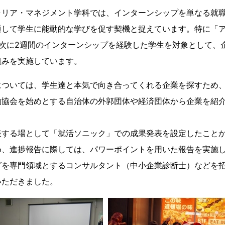
ャリア・マネジメント学科では、インターンシップを単なる就
通して学生に能動的な学びを促す契機と捉えています。特に「
年次に2週間のインターンシップを経験した学生を対象として、
組みを実施しています。
については、学生達と本気で向き合ってくれる企業を探すため
働協会を始めとする自治体の外郭団体や経済団体から企業を紹
表する場として「就活ソニック」での成果発表を設定したこと
、進捗報告に際しては、パワーポイントを用いた報告を実施して
グを専門領域とするコンサルタント（中小企業診断士）などを
いただきました。