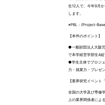
生12人で、今年9月
します。
※PBL：(Project-B
【本件のポイント】
●一般財団法人大阪労
で本学経営学部生4組
●学生主体でプロジ
力・就業力・プレゼ
【業界研究イベント
全国の大学及び専修学
上の業界関係者によ