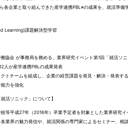
から各企業と取り組んできた産学連携PBL※の成果を、就活準備
ased Learning)課題解決型学習
働協会 が事務局を務める、業界研究イベント第1回「就活ソ
12人が産学連携PBLの成果発表
ェクトチームを組成し、企業の経営課題を発見・解決・発表す
ン能力を強化
「就活ソニック」について】
校等平成27年（2016年）卒業予定者を対象とした業界研究イ
る各業界の魅力発信や、就活関係の専門家によるセミナー、相