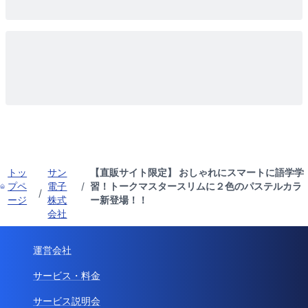
トッ
サン
【直販サイト限定】 おしゃれにスマートに語学学
プペ
電子
/
習！トークマスタースリムに２色のパステルカラ
/
ージ
株式
ー新登場！！
会社
運営会社
サービス・料金
サービス説明会