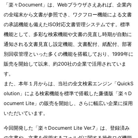
「楽々Document」は、Webブラウザさえあれば、企業内
の全端末から文書が参照でき、ワクフロー機能による文書
の承認機能も備えたISO対応文書管理システムです。標準
機能として、多彩な検索機能や文書の見直し時期が自動に
通知される文書見直し設定機能、文書配付、紙配付、部署
別回収管理といった多くの機能を搭載しており、1999年に
販売を開始して以来、約200社の企業で活用されていま
す。
また、本年１月からは、当社の全文検索エンジン「QuickS
olution」による検索機能を標準で搭載した廉価版「楽々D
ocument Lite」の販売を開始し、さらに幅広い企業に採用
いただいています。
今回開発した「楽々Document Lite Ver.7」は、登録済み
の文書や、文書を保管するフォルダに関する操作ログ機能