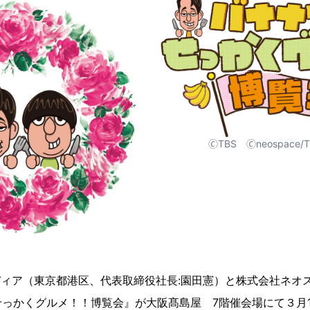
🄫TBS 🄫neospace/
ディア（東京都港区、代表取締役社長:園田憲）と株式会社ネオ
っかくグルメ！！博覧会』が大阪髙島屋 7階催会場にて３月1