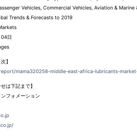
Passenger Vehicles, Commercial Vehicles, Aviation & Marine 
obal Trends & Forecasts to 2019
arkets
月04日
ges
目次】
p/report/mama320258-middle-east-africa-lubricants-market
合せは下記まで】
インフォメーション
co.jp
co.jp/