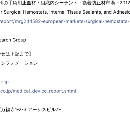
欧州の手術用止血材・組織内シーラント・癒着防止材市場：201
 Surgical Hemostats, Internal Tissue Sealants, and Adhesi
p/report/mrg244582-european-markets-surgical-hemostats-i
earch Group
合せは下記まで】
インフォメーション
co.jp
.co.jp/medical_device_report.shtml
福寺1-2-3 アーシスビル7F