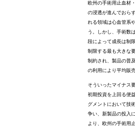
欧州の手術用止血材・
の浸透が進んでおら
れる領域は心血管系
う。しかし、手術数
段によって成長は制
制限する最も大きな
制約され、製品の普
の利用により平均販
そういったマイナス
初期投資を上回る便
グメントにおいて技
争い、新製品の投入
より、欧州の手術用