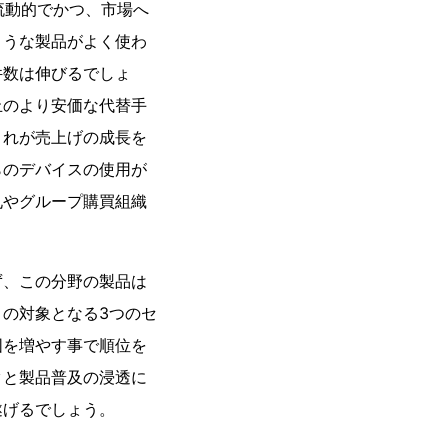
流動的でかつ、市場へ
ような製品がよく使わ
件数は伸びるでしょ
止のより安価な代替手
これが売上げの成長を
らのデバイスの使用が
札やグループ購買組織
ず、この分野の製品は
の対象となる3つのセ
囲を増やす事で順位を
タと製品普及の浸透に
遂げるでしょう。