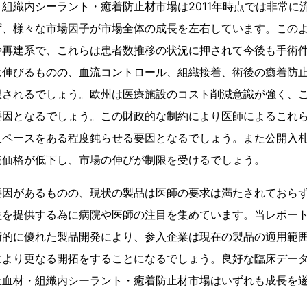
組織内シーラント・癒着防止材市場は2011年時点では非常に
ず、様々な市場因子が市場全体の成長を左右しています。この
や再建系で、これらは患者数推移の状況に押されて今後も手術
は伸びるものの、血流コントロール、組織接着、術後の癒着防
限されるでしょう。欧州は医療施設のコスト削減意識が強く、
要因となるでしょう。この財政的な制約により医師によるこれ
及ペースをある程度鈍らせる要因となるでしょう。また公開入
売価格が低下し、市場の伸びが制限を受けるでしょう。
要因があるものの、現状の製品は医師の要求は満たされておら
益を提供する為に病院や医師の注目を集めています。当レポート
術的に優れた製品開発により、参入企業は現在の製品の適用範
により更なる開拓をすることになるでしょう。良好な臨床デー
止血材・組織内シーラント・癒着防止材市場はいずれも成長を