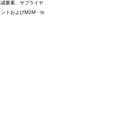
構成要素、サプライヤ
トおよびM2M・Io
。