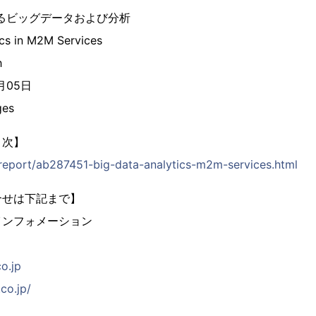
るビッグデータおよび分析
ics in M2M Services
h
6月05日
es
目次】
p/report/ab287451-big-data-analytics-m2m-services.html
合せは下記まで】
インフォメーション
co.jp
co.jp/