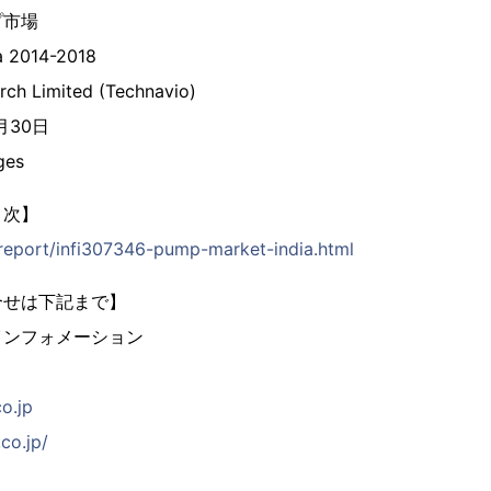
プ市場
a 2014-2018
rch Limited (Technavio)
6月30日
ges
目次】
p/report/infi307346-pump-market-india.html
合せは下記まで】
インフォメーション
co.jp
co.jp/