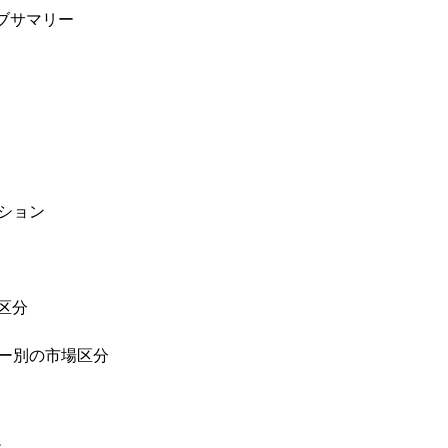
ブサマリー
ション
区分
ー別の市場区分