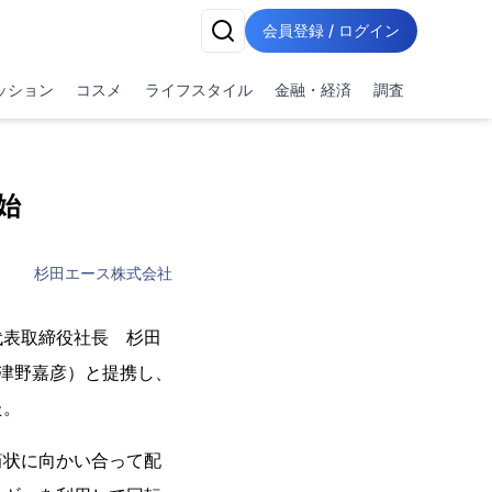
会員登録 / ログイン
ッション
コスメ
ライフスタイル
金融・経済
調査
始
杉田エース株式会社
代表取締役社長 杉田
宇津野嘉彦）と提携し、
た。
筒状に向かい合って配