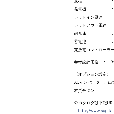
支柱 ： 鋼管
発電機 ： 1KW
カットイン風速 ： 3.
カットアウト風速 ： 2
耐風速 ： 60
蓄電池 ： ディー
充放電コントローラー
参考設計価格 ： 3
〈オプション設定〉
ACインバーター、出
材質チタン
◇カタログは下記UR
http://www.sugita