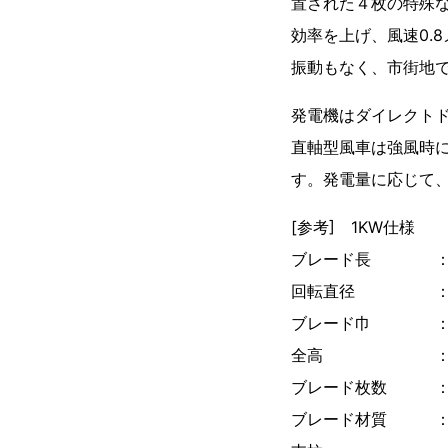
置された４枚の特殊
効率を上げ、風速0.
振動もなく、市街地
発電機はダイレクト
直軸型風車は強風時に
す。発電量に応じて、
[参考] 1KW仕様
ブレード長 ： 
回転直径 ： 2
ブレード巾 ： 
全高 ： 6
ブレード枚数 ：
ブレード材質 ： 