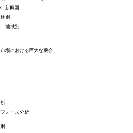
. 新興国
用途別
析：地域別
材市場における巨大な機会
分析
ブフォース分析
類別