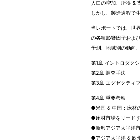
人口の増加、所得 &
しかし、製造過程で
当レポートでは、世
の各種影響因子およ
予測、地域別の動向
第1章 イントロダク
第2章 調査手法
第3章 エグゼクティ
第4章 重要考察
●米国 & 中国：床
●床材市場をリード
●新興アジア太平洋
●アジア太平洋 & 