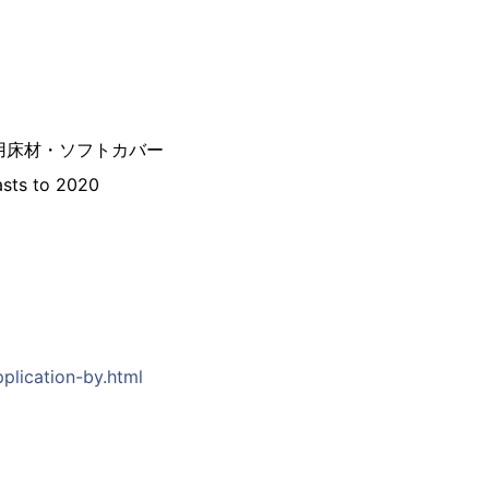
用床材・ソフトカバー
asts to 2020
plication-by.html