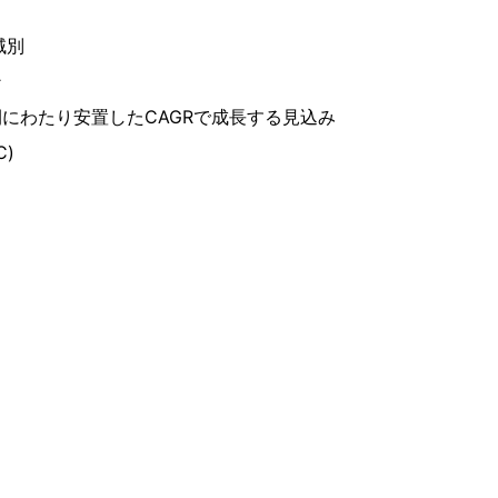
域別
ン
にわたり安置したCAGRで成長する見込み
C)