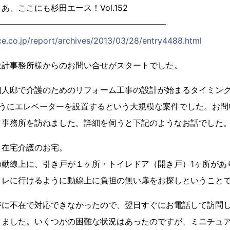
、ここにも杉田エース！Vol.152
―――――――――――――――――――――
ce.co.jp/report/archives/2013/03/28/entry4488.html
設計事務所様からのお問い合せがスタートでした。
個人邸で介護のためのリフォーム工事の設計が始まるタイミン
ようにエレベーターを設置するという大規模な案件でした。お問
計事務所を訪ねました。詳細を伺うと下記のようなお話でした
 在宅介護のお宅。
の動線上に、引き戸が１ヶ所・トイレドア（開き戸）1ヶ所があ
イレに行けるように動線上に負担の無い扉をお探しということ
に不在で対応できなかったので、翌日すぐにお電話して訪問し
きました。いくつかの困難な状況はあったのですが、ミニチュ