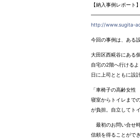
【納入事例レポート】あ
―――――――――
http://www.sugita-a
今回の事例は、ある
大田区西糀谷にある
自宅の2階へ行ける
日に上司とともに設
「車椅子の高齢女性
寝室からトイレまで
が負担。自立してト
最初のお問い合せ時
信頼を得ることがで