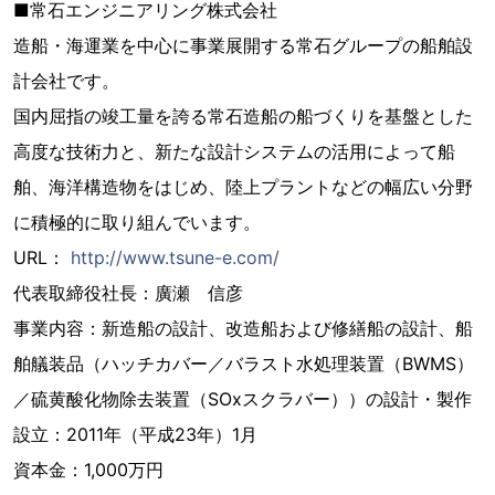
■常石エンジニアリング株式会社
造船・海運業を中心に事業展開する常石グループの船舶設
計会社です。
国内屈指の竣工量を誇る常石造船の船づくりを基盤とした
高度な技術力と、新たな設計システムの活用によって船
舶、海洋構造物をはじめ、陸上プラントなどの幅広い分野
に積極的に取り組んでいます。
URL：
http://www.tsune-e.com/
代表取締役社長：廣瀬 信彦
事業内容：新造船の設計、改造船および修繕船の設計、船
舶艤装品（ハッチカバー／バラスト水処理装置（BWMS）
／硫黄酸化物除去装置（SOxスクラバー））の設計・製作
設立：2011年（平成23年）1月
資本金：1,000万円