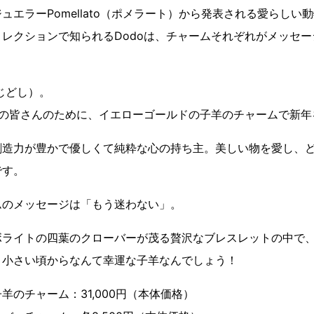
ュエラーPomellato（ポメラート）から発表される愛らしい
レクションで知られるDodoは、チャームそれぞれがメッセ
つじどし）。
れの皆さんのために、イエローゴールドの子羊のチャームで新年
創造力が豊かで優しくて純粋な心の持ち主。美しい物を愛し、
です。
ムのメッセージは「もう迷わない」。
ボライトの四葉のクローバーが茂る贅沢なブレスレットの中で
。小さい頃からなんて幸運な子羊なんでしょう！
羊のチャーム：31,000円（本体価格）