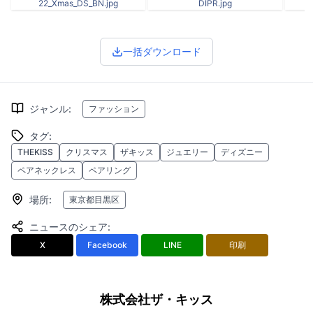
22_Xmas_DS_BN.jpg
DIPR.jpg
一括ダウンロード
ジャンル
:
ファッション
タグ
:
THEKISS
クリスマス
ザキッス
ジュエリー
ディズニー
ペアネックレス
ペアリング
場所
:
東京都目黒区
ニュースのシェア
:
X
Facebook
LINE
印刷
株式会社ザ・キッス