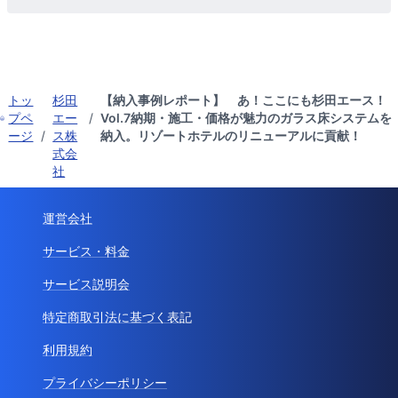
トッ
杉田
【納入事例レポート】 あ！ここにも杉田エース！
プペ
エー
/
Vol.7納期・施工・価格が魅力のガラス床システムを
ージ
/
ス株
納入。リゾートホテルのリニューアルに貢献！
式会
社
運営会社
サービス・料金
サービス説明会
特定商取引法に基づく表記
利用規約
プライバシーポリシー