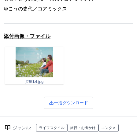
©こうの史代／コアミックス
添付画像・ファイル
夕凪1.4.jpg
一括ダウンロード
ジャンル
:
ライフスタイル
旅行・お出かけ
エンタメ