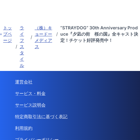
トッ
ラ
（株）キ
“STRAYDOG” 30th Anniversary Prod
プペ
イ
ョードー
/
uce『夕凪の街 桜の国』全キャスト決
/
ージ
フ
メディア
定！チケット好評発売中！
/
ス
ス
タ
イ
ル
運営会社
サービス・料金
サービス説明会
特定商取引法に基づく表記
利用規約
プライバシーポリシー