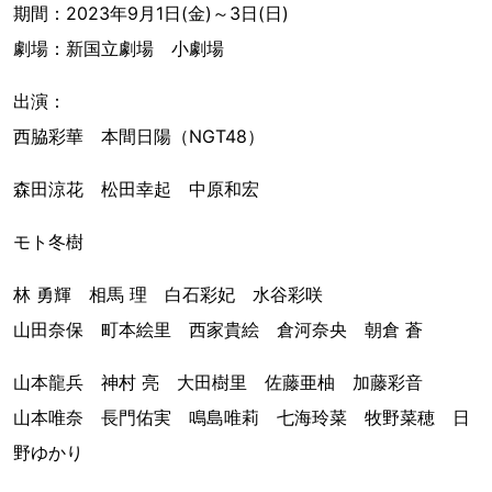
期間：2023年9月1日(金)～3日(日)
劇場：新国立劇場 小劇場
出演：
西脇彩華 本間日陽（NGT48）
森田涼花 松田幸起 中原和宏
モト冬樹
林 勇輝 相馬 理 白石彩妃 水谷彩咲
山田奈保 町本絵里 西家貴絵 倉河奈央 朝倉 蒼
山本龍兵 神村 亮 大田樹里 佐藤亜柚 加藤彩音
山本唯奈 長門佑実 鳴島唯莉 七海玲菜 牧野菜穂 日
野ゆかり