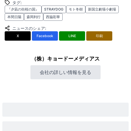
タグ
:
『夕凪の街桜の国』
STRAYDOG
モト冬樹
新国立劇場小劇場
本間日陽
森岡利行
西脇彩華
ニュースのシェア
:
X
Facebook
LINE
印刷
（株）キョードーメディアス
会社の詳しい情報を見る